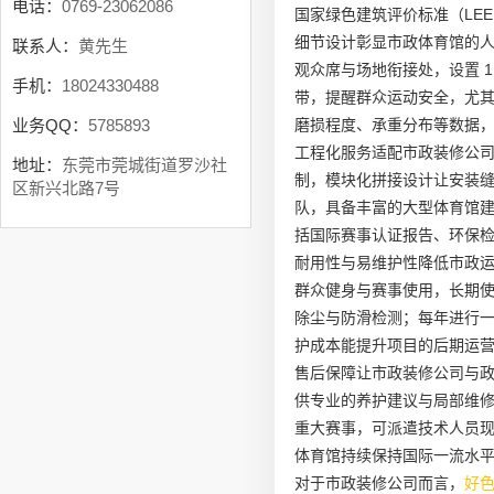
电话：
0769-23062086
国家绿色建筑评价标准（LE
细节设计彰显市政体育馆的
联系人：
黄先生
观众席与场地衔接处，设置 1
手机：
18024330488
带，提醒群众运动安全，尤
磨损程度、承重分布等数据
业务QQ：
5785893
工程化服务适配市政装修公
地址：
东莞市莞城街道罗沙社
制，模块化拼接设计让安装缝隙
区新兴北路7号
队，具备丰富的大型体育馆
括国际赛事认证报告、环保
耐用性与易维护性降低市政
群众健身与赛事使用，长期
除尘与防滑检测；每年进行一
护成本能提升项目的后期运
售后保障让市政装修公司与政
供专业的养护建议与局部维修
重大赛事，可派遣技术人员现
体育馆持续保持国际一流水
对于市政装修公司而言，
好