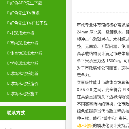
好色APP先生下载
好色先生TV传媒
好色先生TV在线下载
市政专业体育馆的核心需求是 
24mm 厚北美一级硬枫木，硬
排球场木地板
频冲击与激烈对抗。木材经过 
室内球场木地板
整，无凹痕、开裂问题，使用寿
体育馆球场木地板
高承载结构设计满足市政体育馆
单平米承重力达 1500k
学校球场木地板
对于市政装修公司而言，这
球场木地板翻新
竞争力。
赛事级性能让市政体育馆具
球场木地板造价
0.55-0.6 之间，完全符
球场木地板施工
在高清直播镜头下边界清晰锐
不同赛事场地的转换，让市
绿色低碳是当代市政工程的
联系方式
种三棵，践行 “碳中和” 责
动木地板
的模块化设计支持