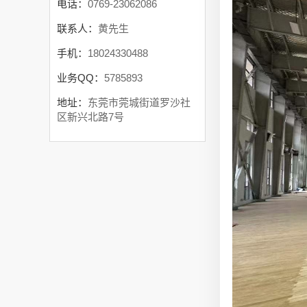
电话：
0769-23062086
联系人：
黄先生
手机：
18024330488
业务QQ：
5785893
地址：
东莞市莞城街道罗沙社
区新兴北路7号