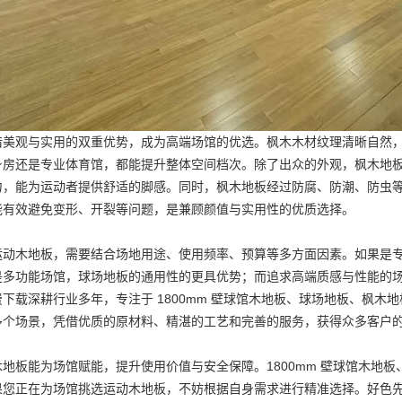
借美观与实用的双重优势，成为高端场馆的优选。枫木木材纹理清晰自然
身房还是专业体育馆，都能提升整体空间档次。除了出众的外观，枫木地
力，能为运动者提供舒适的脚感。同时，
枫木地板
经过防腐、防潮、防虫
能有效避免变形、开裂等问题，是兼顾颜值与实用性的优质选择。
木地板，需要结合场地用途、使用频率、预算等多方面因素。如果是专
是多功能场馆，
球场地板
的通用性的更具优势；而追求高端质感与性能的
费下载深耕行业多年，专注于
1800mm 壁球馆木地板
、
球场地板
、
枫木地
多个场景，凭借优质的原材料、精湛的工艺和完善的服务，获得众多客户
板能为场馆赋能，提升使用价值与安全保障。
1800mm 壁球馆木地板
果您正在为场馆挑选运动木地板，不妨根据自身需求进行精准选择。好色