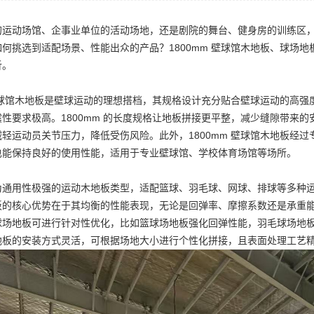
动场馆、企事业单位的活动场地，还是剧院的舞台、健身房的训练区，
如何挑选到适配场景、性能出众的产品？
1800mm 壁球馆木地板
、
球场地
析。
壁球馆木地板
是壁球运动的理想搭档，其规格设计充分贴合壁球运动的高强
性要求极高。1800mm 的长度规格让地板拼接更平整，减少缝隙带来
减轻运动员关节压力，降低受伤风险。此外，
1800mm 壁球馆木地板
经过
也能保持良好的使用性能，适用于专业壁球馆、学校体育场馆等场所。
为通用性极强的运动木地板类型，适配篮球、羽毛球、网球、排球等多种
板
的核心优势在于其均衡的性能表现，无论是回弹率、摩擦系数还是承重
球场地板可进行针对性优化，比如篮球场地板强化回弹性能，羽毛球场地
地板
的安装方式灵活，可根据场地大小进行个性化拼接，且表面处理工艺