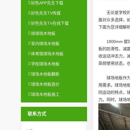
好色APP先生下载
无论是学校的运
好色先生TV传媒
面对众多选择，
好色先生TV在线下载
下面为您详细解
排球场木地板
1800mm 
室内球场木地板
板的防滑性、减震
体育馆球场木地板
收运动冲击力，
高频使用状态，
学校球场木地板
球场木地板翻新
球场地板
作
球场木地板造价
用需求。
球场地
同运动的特点，
球场木地板施工
力。同时，
球场
联系方式