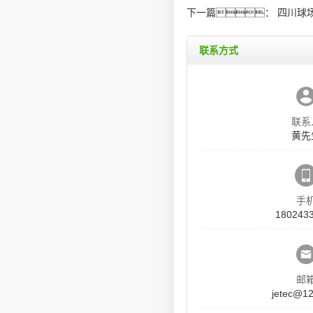
下一篇：
四川球
联系方式
联系
黄先
手
180243
邮
jetec@1