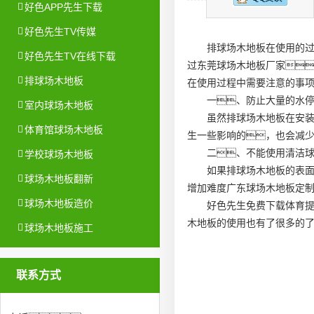
好色APP先生下载
好色先生TV传媒
排球场木地板在使用的
好色先生TV在线下载
过
东莞球场木地板厂家

排球场木地板
在使用过程中需要注意的事
一、防止大量的水
室内球场木地板
虽然排球场木地板在安
体育馆球场木地板
生一些影响的，也会减
二、不能使用清洁
学校球场木地板
如果排球场木地板的表面
球场木地板翻新
增加难度
广东球场木地板定
球场木地板造价
好色先生免费下载体育提
木地板的使用也有了很多的
球场木地板施工
联系方式