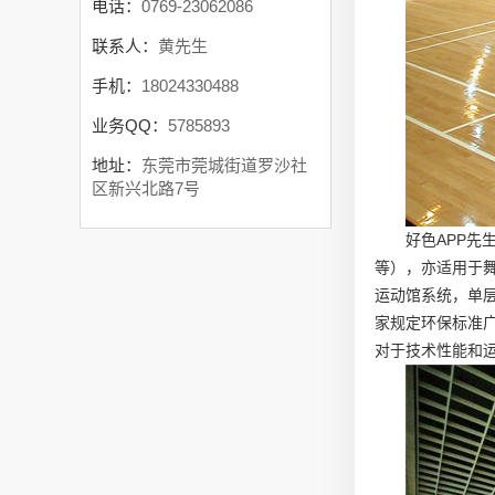
电话：
0769-23062086
联系人：
黄先生
手机：
18024330488
业务QQ：
5785893
地址：
东莞市莞城街道罗沙社
区新兴北路7号
好色APP
等），亦适用于
运动馆系统，单
家规定环保标准
对于技术性能和