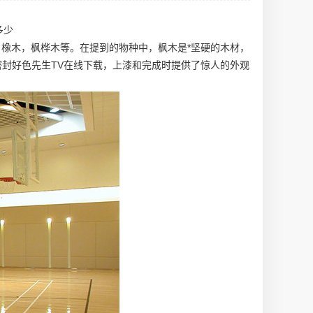
多少
白橡木，枫桦木等。在提到的物种中，枫木是*坚硬的木材，
密封
好色先生TV在线下载
，上漆和完成时提供了惊人的外观