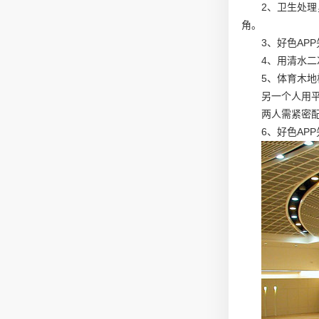
2、卫生处
角。
3、好色A
4、用清水
5、体育木
另一个人用
两人需紧密
6、好色AP