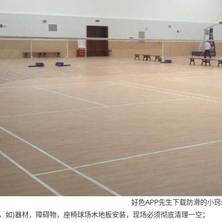
好色APP先生下载防滑的小窍
，如)器材，障碍物，座椅
球场木地板安装
，现场必须彻底清理一空；