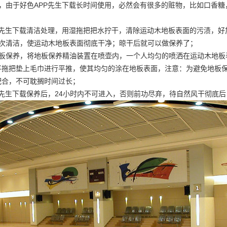
理，由于好色APP先生下载长时间使用，必然会有很多的赃物，比如口香
PP先生下载清洁处理，用湿拖把把水拧干，清除运动木地板表面的污渍，好
二次清洁，使运动木地板表面彻底干净；晾干后就可以做保养了；
地板保养，将地板保养精油装置在喷壶内，一个人均匀的喷洒在运动木地板
平拖把垫上毛巾进行平推，使其均匀的涂在地板表面，注意：为避免地板
配合，不可耽搁时间过长；
P先生下载保养后，24小时内不可进入，否则前功尽弃，待自然风干彻底