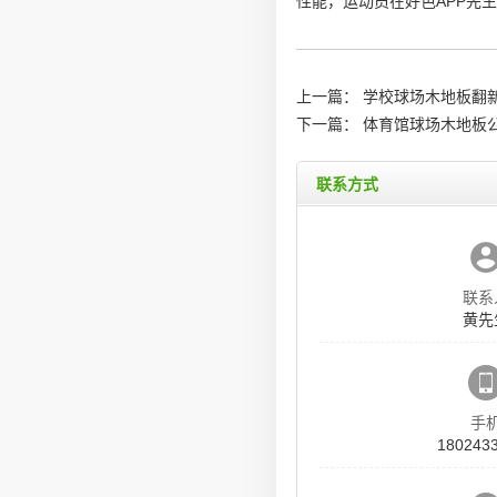
性能，运动员在好色APP先
上一篇：
学校球场木地板翻新
下一篇：
体育馆球场木地板公
联系方式
联系
黄先
手
180243