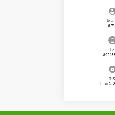
联系
黄先
手
180243
邮
jetec@1