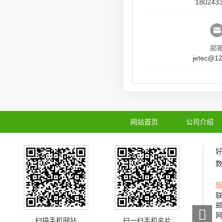
180243
邮
jetec@1
网站首页
公司介绍
联
邮
网
扫描手机网站
扫一扫手机名片