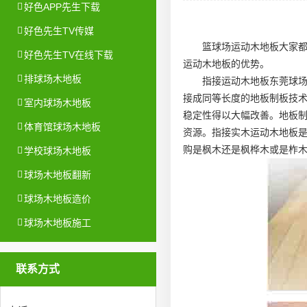
好色APP先生下载
好色先生TV传媒
篮球场运动木地板大家
好色先生TV在线下载
运动木地板的优势。
排球场木地板
指接运动木地板
东莞球
接成同等长度的地板制板技
室内球场木地板
稳定性得以大幅改善。地板
体育馆球场木地板
资源。指接实木运动木地板
购是枫木还是枫桦木或是柞
学校球场木地板
球场木地板翻新
球场木地板造价
球场木地板施工
联系方式