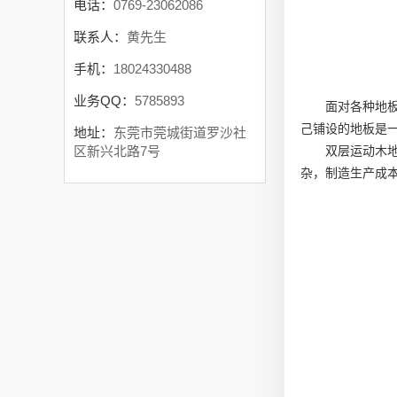
电话：
0769-23062086
联系人：
黄先生
手机：
18024330488
业务QQ：
5785893
面对各种地
己铺设的地板是
地址：
东莞市莞城街道罗沙社
双层运动木
区新兴北路7号
杂，制造生产成