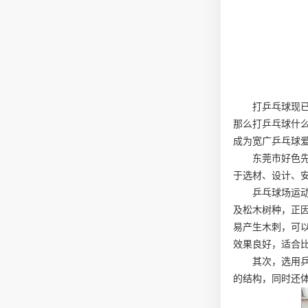
打乒乓球现
那么打乒乓球什
成为宽广乒乓球
东莞市好色
于选材、设计、
乒乓球场运
及松木树种，正
易产生木刺，可
效果良好，适合
其次，选用
的结构，同时还