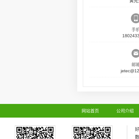
黄先
手
180243
邮
jetec@1
网站首页
公司介绍