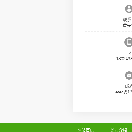
联系
黄先
手
180243
邮
jetec@1
网站首页
公司介绍