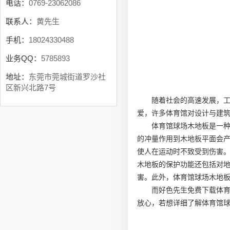
电话：
0769-23062086
联系人：
黄先生
手机：
18024330488
业务QQ：
5785893
地址：
东莞市莞城街道罗沙社
区新兴北路7号
随着社会的高速发展，
爱，许多体育馆对设计与建
体育馆球场木地板是一
的冲量作用到木地板平面会
使人在运动时不致受到伤害
木地板的保护功能还包括对
害。此外，体育馆球场木地
而好色先生免费下载体
放心，若想详细了解体育馆