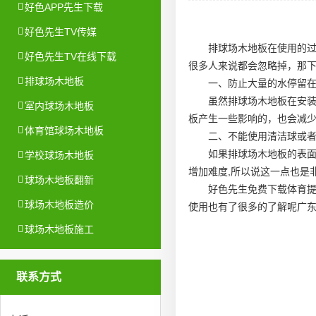
好色APP先生下载
好色先生TV传媒
排球场木地板在使用的
好色先生TV在线下载
很多人来说都会忽略掉，那
排球场木地板
一、防止大量的水停留
虽然排球场木地板在安
室内球场木地板
板产生一些影响的，也会减
体育馆球场木地板
二、不能使用清洁球或
如果排球场木地板的表面
学校球场木地板
增加难度,所以说这一点也是
球场木地板翻新
好色先生免费下载体育提
球场木地板造价
使用也有了很多的了解呢
广
球场木地板施工
联系方式