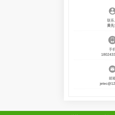
联系
黄先
手
180243
邮
jetec@1