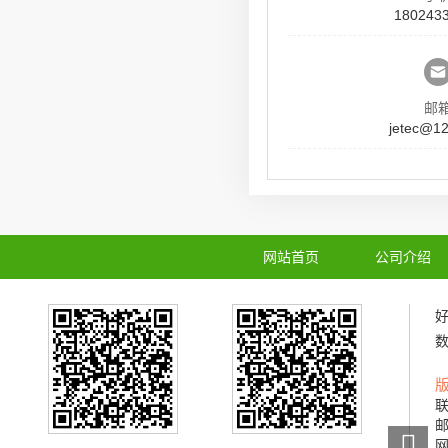
180243
邮
jetec@1
网站首页
公司介绍
联
邮
网