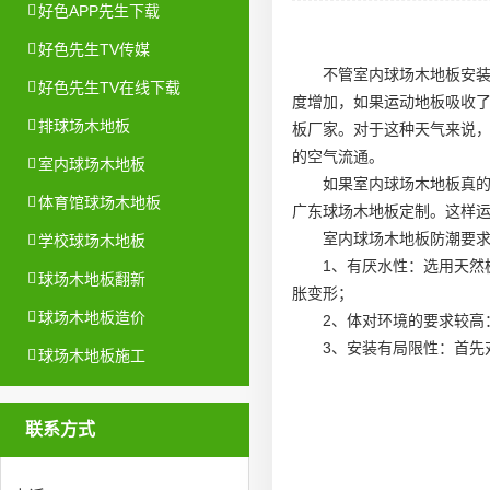
好色APP先生下载
好色先生TV传媒
不管室内
球场木地板安
好色先生TV在线下载
度增加，如果运动地板吸收
排球场木地板
板厂家
。对于这种天气来说
的空气流通。
室内球场木地板
如果室内球场木地板真
体育馆球场木地板
广东球场木地板定制
。这样
室内球场木地板防潮要
学校球场木地板
1、有厌水性：选用天然
球场木地板翻新
胀变形；
球场木地板造价
2、体对环境的要求较高
3、安装有局限性：首先
球场木地板施工
联系方式