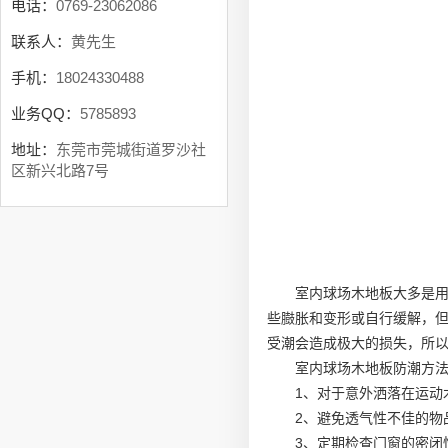
电话：
0769-23062086
联系人：
黄先生
手机：
18024330488
业务QQ：
5785893
地址：
东莞市莞城街道罗沙社
区新兴北路7号
室内球场木地板大多是
些臌胀和变形或自行缓解，
受潮会造成极大的损失，所
室内球场木地板防潮方
1、对于意外洒落在运动
2、避免透气性不佳的物
3、定期检查门窗的密闭